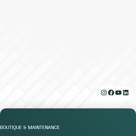
Instagram
Faceboo
YouTu
Link
BOUTIQUE & MAINTENANCE