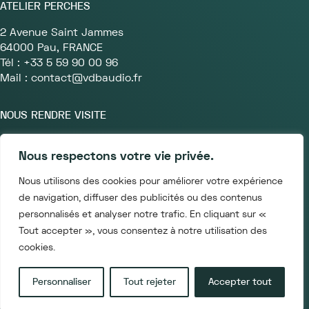
ATELIER PERCHES
2 Avenue Saint Jammes
64000 Pau, FRANCE
Tél : +33 5 59 90 00 96
Mail : contact@vdbaudio.fr
NOUS RENDRE VISITE
Lundi au Vendredi
Nous respectons votre vie privée.
9h30 à 18h
4 rue des immeubles Industriels
Nous utilisons des cookies pour améliorer votre expérience
75011 PARIS, FRANCE
de navigation, diffuser des publicités ou des contenus
personnalisés et analyser notre trafic. En cliquant sur «
Tout accepter », vous consentez à notre utilisation des
cookies.
Mentions légales
Conditions générales de vente
Personnaliser
Tout rejeter
Accepter tout