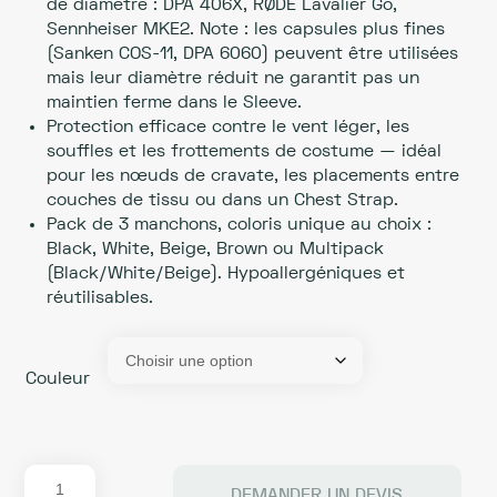
de diamètre : DPA 406X, RØDE Lavalier Go,
Sennheiser MKE2. Note : les capsules plus fines
(Sanken COS-11, DPA 6060) peuvent être utilisées
mais leur diamètre réduit ne garantit pas un
maintien ferme dans le Sleeve.
Protection efficace contre le vent léger, les
souffles et les frottements de costume — idéal
pour les nœuds de cravate, les placements entre
couches de tissu ou dans un Chest Strap.
Pack de 3 manchons, coloris unique au choix :
Black, White, Beige, Brown ou Multipack
(Black/White/Beige). Hypoallergéniques et
réutilisables.
Couleur
quantité
DEMANDER UN DEVIS