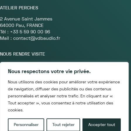
ATELIER PERCHES
2 Avenue Saint Jammes
64000 Pau, FRANCE
Tél : +33 5 59 90 00 96
Mail : contact@vdbaudio.fr
NOUS RENDRE VISITE
Lundi au Vendredi
Nous respectons votre vie privée.
9h30 à 18h
4 rue des immeubles Industriels
Nous utilisons des cookies pour améliorer votre expérience
75011 PARIS, FRANCE
de navigation, diffuser des publicités ou des contenus
personnalisés et analyser notre trafic. En cliquant sur «
Tout accepter », vous consentez à notre utilisation des
cookies.
Mentions légales
Conditions générales de vente
Personnaliser
Tout rejeter
Accepter tout