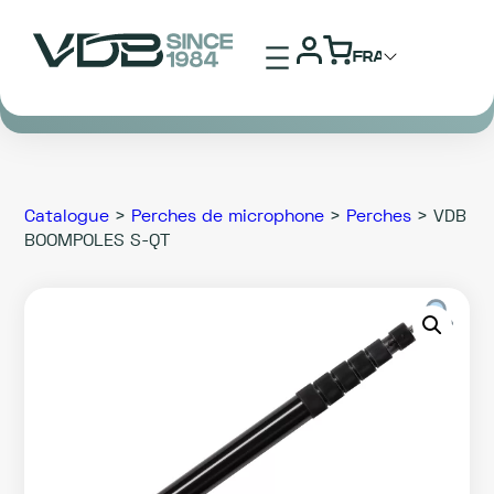
Aller
au
contenu
Catalogue
>
Perches de microphone
>
Perches
> VDB
BOOMPOLES S-QT