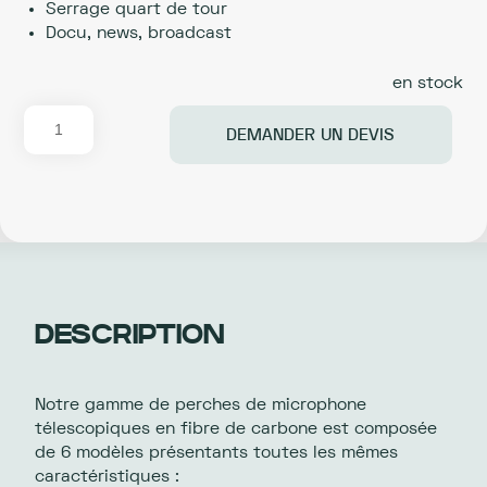
Serrage quart de tour
Docu, news, broadcast
en stock
quantité
DEMANDER UN DEVIS
de
VDB
BOOMPOLES
S-
QT
DESCRIPTION
Notre gamme de perches de microphone
télescopiques en fibre de carbone est composée
de 6 modèles présentants toutes les mêmes
caractéristiques :