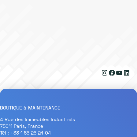
Instagram
Faceboo
YouTu
Link
BOUTIQUE & MAINTENANCE
4 Rue des Immeubles Industriels
75011 Paris, France
Tél : +33 1 55 25 24 04