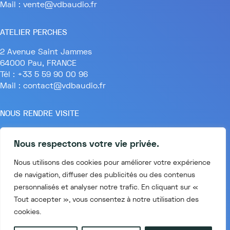
Mail : vente@vdbaudio.fr
ATELIER PERCHES
2 Avenue Saint Jammes
64000 Pau, FRANCE
Tél : +33 5 59 90 00 96
Mail : contact@vdbaudio.fr
NOUS RENDRE VISITE
Lundi au Vendredi
Nous respectons votre vie privée.
9h30 à 18h
4 rue des immeubles Industriels
Nous utilisons des cookies pour améliorer votre expérience
75011 PARIS, FRANCE
de navigation, diffuser des publicités ou des contenus
personnalisés et analyser notre trafic. En cliquant sur «
Tout accepter », vous consentez à notre utilisation des
cookies.
Mentions légales
Conditions générales de vente